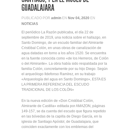
GUADALAJARA
PUBLICADO POR
admin
EN
Nov 04, 2020
EN
NOTICIAS
El periódico La Razón publicaba, el día 22 de
septiembre de 2019, una noticia sobre el hallazgo, en
Santo Domingo, de un escudo familiar del Almirante
Cristóbal Colón, en unas obras de canalización de
agua datadas en torno a los años 1520. Se encuentra
en la fuente conocida como «de los Herreros, de Colón
o del Almirante». La obra había sido respaldada por la
familia Colón, concretamente por su hijo Diego. Según
el arqueólogo Ildefonso Ramírez, en su trabajo
«Arqueología del agua en Santo Domingo», ESTA ES
LA PRIMERA REFERENCIA DEL ESCUDO
TRADICIONAL DE LOS COLÓN»
En la nueva edición de «Don Cristóbal Colón,
Almirante de Castilla» editada por AMAZON, páginas
149-157, se da cuenta del escudo que figura repetido
en las bóvedas de la capilla de Diego García, en la
iglesia de Santiago Apóstol, de Guadalajara, que
coinciden exactamente con los emblemas del