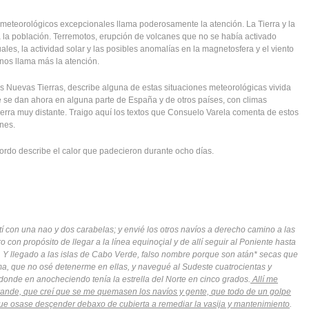
 meteorológicos excepcionales llama poderosamente la atención. La Tierra y la
 la población. Terremotos, erupción de volcanes que no se había activado
les, la actividad solar y las posibles anomalías en la magnetosfera y el viento
 nos llama más la atención.
las Nuevas Tierras, describe alguna de estas situaciones meteorológicas vivida
e se dan ahora en alguna parte de España y de otros países, con climas
Tierra muy distante. Traigo aquí los textos que Consuelo Varela comenta de estos
ones.
bordo describe el calor que padecieron durante ocho días.
 con una nao y dos carabelas; y envié los otros navíos a derecho camino a las
o con propósito de llegar a la línea equinoçial y de allí seguir al Poniente hasta
. Y llegado a las islas de Cabo Verde, falso nombre porque son atán* secas que
rma, que no osé detenerme en ellas, y navegué al Sudeste cuatrocientas y
adonde en anocheciendo tenía la estrella del Norte en cinco grados.
Allí me
grande, que creí que se me quemasen los navíos y gente, que todo de un golpe
ue osase desçender debaxo de cubierta a remediar la vasija y mantenimiento
.