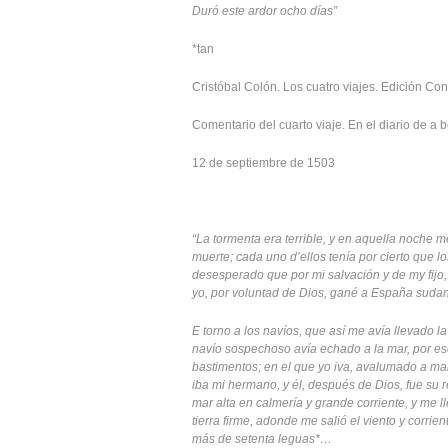
Duró este ardor ocho días”
*tan
Cristóbal Colón. Los cuatro viajes. Edición Con
Comentario del cuarto viaje. En el diario de a 
12 de septiembre de 1503
“La tormenta era terrible, y en aquella noche 
muerte; cada uno d’ellos tenía por cierto que l
desesperado que por mi salvación y de my fijo,
yo, por voluntad de Dios, gané a España suda
E torno a los navíos, que así me avía llevado 
navío sospechoso avía echado a la mar, por esca
bastimentos; en el que yo iva, avalumado a ma
iba mi hermano, y él, después de Dios, fue su 
mar alta en calmería y grande corriente, y me ll
tierra firme, adonde me salió el viento y corrien
más de setenta leguas*…