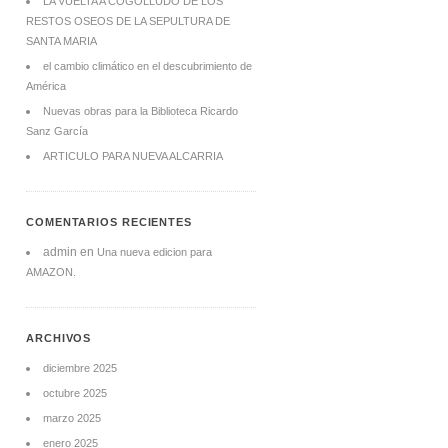
LA VUELTA A COGOLLUDO DE LOS
RESTOS OSEOS DE LA SEPULTURA DE
SANTA MARIA
el cambio climático en el descubrimiento de
América
Nuevas obras para la Biblioteca Ricardo
Sanz García
ARTICULO PARA NUEVA ALCARRIA
COMENTARIOS RECIENTES
admin
en
Una nueva edicion para
AMAZON.
ARCHIVOS
diciembre 2025
octubre 2025
marzo 2025
enero 2025