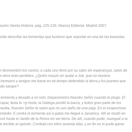
suelo Varela.Historia. pág. 225-226. Alianza Editorial. Madrid 2007.
bordo describe las tormentas que tuvieron que soportar en una de las travesías.
me desmembró los navíos; a cada uno llevó por su cabo sin esperanças, salvo de
os otros eran perdidos. ¿Quién nasçió sin quitar a Job, que no muriera
 hermano y amigos me fuese en tal tiempo defendido la tierra y los puertos que
ndo sangre?
la tormenta y dexado a mí solo, Deparómelos Nuestro Señor cuando le plugo. El
par, fasta la <g>isola; la Gallega perdió la barca, y todos gran parte de los
ravilla, Nuestro Señor le salvó que no uvo daño de una paja. En el sospechoso
remedio. E contra la tormenta así a gatas me llegué a Janahica. Allí se mudó en
evó hasta el Jardín de la Reina sin ver tierra. De allí, cuando pude, navegué a la
te terrible al opósito. Combatí con ellos sesenta días, y en fin no lo pude ganar