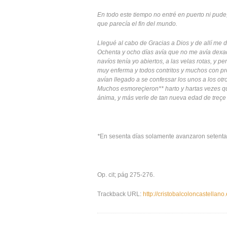
En todo este tiempo no entré en puerto ni pude
que parecía el fin del mundo.
Llegué al cabo de Gracias a Dios y de allí me d
Ochenta y ocho días avía que no me avía dexado
navíos tenía yo abiertos, a las velas rotas, y 
muy enferma y todos contritos y muchos con pr
avían llegado a se confessar los unos a los otr
Muchos esmoreçieron** harto y hartas vezes que
ánima, y más verle de tan nueva edad de treçe a
*
En sesenta días solamente avanzaron setenta 
Op. cit; pág 275-276.
Trackback URL:
http://cristobalcoloncastellan