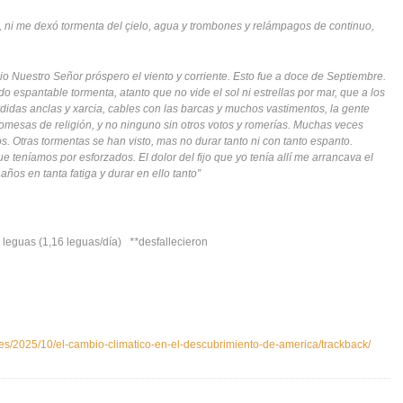
, ni me dexó tormenta del çielo, agua y trombones y relámpagos de continuo,
io Nuestro Señor próspero el viento y corriente. Esto fue a doce de Septiembre.
 espantable tormenta, atanto que no vide el sol ni estrellas por mar, que a los
perdidas anclas y xarcia, cables con las barcas y muchos vastimentos, la gente
omesas de religión, y no ninguno sin otros votos y romerías. Muchas veces
os. Otras tormentas se han visto, mas no durar tanto ni con tanto espanto.
 teníamos por esforzados. El dolor del fijo que yo tenía allí me arrancava el
ños en tanta fatiga y durar en ello tanto”
leguas (1,16 leguas/día)
**
desfallecieron
o.es/2025/10/el-cambio-climatico-en-el-descubrimiento-de-america/trackback/