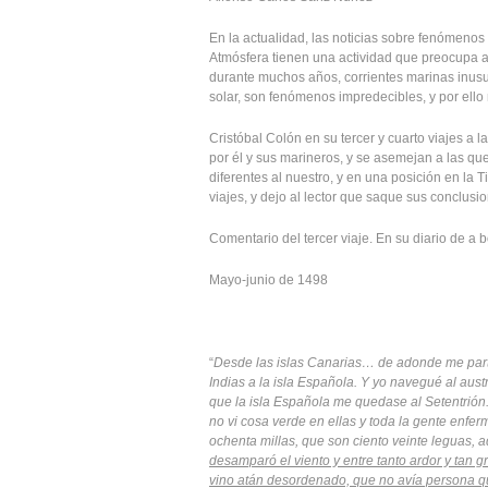
En la actualidad, las noticias sobre fenómenos
Atmósfera tienen una actividad que preocupa a
durante muchos años, corrientes marinas inusua
solar, son fenómenos impredecibles, y por ello
Cristóbal Colón en su tercer y cuarto viajes a 
por él y sus marineros, y se asemejan a las qu
diferentes al nuestro, y en una posición en la 
viajes, y dejo al lector que saque sus conclusi
Comentario del tercer viaje. En su diario de a 
Mayo-junio de 1498
“
Desde las islas Canarias… de adonde me partí
Indias a la isla Española. Y yo navegué al austr
que la isla Española me quedase al Setentrión
no vi cosa verde en ellas y toda la gente enfe
ochenta millas, que son ciento veinte leguas, 
desamparó el viento y entre tanto ardor y tan 
vino atán desordenado, que no avía persona q