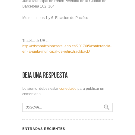
Junta Municipal de Retiro. Avenida de la Ciudad de
Barcelona 162, 164
Metro: Líneas 1 y 6. Estación de Pacífico.
Trackback URL:
http://cristobalcoloncastellano.es/2017/05/conferencia-
en-la-junta-municipal-de-retiro/trackback/
DEJA UNA RESPUESTA
Lo siento, debes estar
conectado
para publicar un
comentario.
ENTRADAS RECIENTES