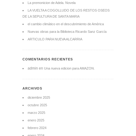
La premonicion de Adela. Novela
LA VUELTA A COGOLLUDO DE LOS RESTOS OSEOS
DE LA SEPULTURA DE SANTA MARIA
el cambio climático en el descubrimiento de América
Nuevas obras para la Biblioteca Ricardo Sanz García
ARTICULO PARA NUEVA ALCARRIA
COMENTARIOS RECIENTES
admin
en
Una nueva edicion para AMAZON.
ARCHIVOS
diciembre 2025
octubre 2025
marzo 2025
enero 2025
febrero 2024
enero 2024