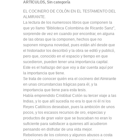
ARTÍCULOS
,
Sin categoría
EL COCINERO DE COLÓN EN EL TESTAMENTO DEL
ALMIRANTE.
La lectura de los numerosos libros que componen la
que yo llamo “Biblioteca Colombina de Ricardo Sanz”,
sorprende de vez en cuando por encontrar, en alguna
de las obras que la componen, hechos que no
suponen ninguna novedad, pues están ahí desde que
el historiador los describió y la obra se editó y publicó,
pero que, conocido en el espacio y tiempo en que
sucedieron, pueden tener una importancia capital.
Este es el hallazgo del que voy a dar cuenta aquí por
la importancia que tiene.
Se trata de conocer quién era el cocinero del Almirante
en unas circunstancias trágicas para él, y la
importancia que tiene para esta tesis.
Había emprendido Cristóbal Colón su tercer viaje a las
Indias, y lo que allí sucedía no era lo que ni él ni los
Reyes Católicos deseaban, pues la ambición de unos
pocos, y los escasos recursos de oro, especias y
productos de gran valor que se buscaban no eran lo
suficiente para satisfacer a quienes allí acudieron
pensando en disfrutar de una vida mejor.
Rebeliones de los colonos y algunos abusos a costa