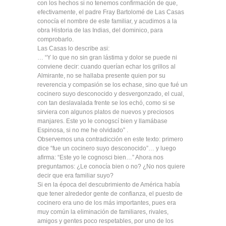
con los hechos si no tenemos confirmación de que,
efectivamente, el padre Fray Bartolomé de Las Casas
conocía el nombre de este familiar, y acudimos a la
obra Historia de las Indias, del dominico, para
comprobarlo.
Las Casas lo describe asi:
… “Y lo que no sin gran lástima y dolor se puede ni
conviene decir: cuando querían echar los grillos al
Almirante, no se hallaba presente quien por su
reverencia y compasión se los echase, sino que fué un
cocinero suyo desconocido y desvergonzado, el cual,
con tan deslavalada frente se los echó, como si se
sirviera con algunos platos de nuevos y preciosos
manjares. Este yo le conogscí bien y llamábase
Espinosa, si no me he olvidado” .
Observemos una contradicción en este texto: primero
dice “fue un cocinero suyo desconocido”… y luego
afirma: “Este yo le cognosci bien…” Ahora nos
preguntamos: ¿Le conocía bien o no? ¿No nos quiere
decir que era familiar suyo?
Si en la época del descubrimiento de América había
que tener alrededor gente de confianza, el puesto de
cocinero era uno de los más importantes, pues era
muy común la eliminación de familiares, rivales,
amigos y gentes poco respetables, por uno de los