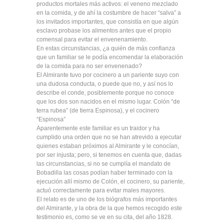
productos mortales más activos: el veneno mezclado
en la comida, y de ahí la costumbre de hacer “salva” a
los invitados importantes, que consistía en que algún
esclavo probase los alimentos antes que el propio
comensal para evitar el envenenamiento.
En estas circunstancias, ¿a quién de más confianza
que un familiar se le podía encomendar la elaboración
de la comida para no ser envenenado?
El Almirante tuvo por cocinero a un pariente suyo con
una dudosa conducta, o puede que no, y así nos lo
describe el conde, posiblemente porque no conoce
que los dos son nacidos en el mismo lugar. Colón “de
terra rubea” (de tierra Espinosa), y el cocinero
“Espinosa”
Aparentemente este familiar es un traidor y ha
cumplido una orden que no se han atrevido a ejecutar
quienes estaban próximos al Almirante y le conocían,
por ser injusta; pero, si tenemos en cuenta que, dadas
las circunstancias, si no se cumplía el mandato de
Bobadilla las cosas podían haber terminado con la
ejecución allí mismo de Colón, el cocinero, su pariente,
actuó correctamente para evitar males mayores.
El relato es de uno de los biógrafos más importantes
del Almirante, y la obra de la que hemos recogido este
testimonio es, como se ve en su cita, del año 1828.