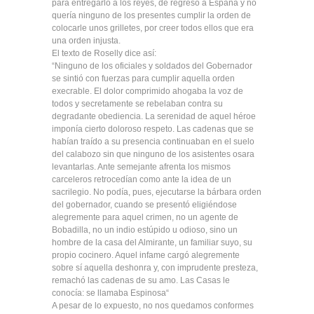
para entregarlo a los reyes, de regreso a España y no
quería ninguno de los presentes cumplir la orden de
colocarle unos grilletes, por creer todos ellos que era
una orden injusta.
El texto de Roselly dice así:
“Ninguno de los oficiales y soldados del Gobernador
se sintió con fuerzas para cumplir aquella orden
execrable. El dolor comprimido ahogaba la voz de
todos y secretamente se rebelaban contra su
degradante obediencia. La serenidad de aquel héroe
imponía cierto doloroso respeto. Las cadenas que se
habían traído a su presencia continuaban en el suelo
del calabozo sin que ninguno de los asistentes osara
levantarlas. Ante semejante afrenta los mismos
carceleros retrocedían como ante la idea de un
sacrilegio. No podía, pues, ejecutarse la bárbara orden
del gobernador, cuando se presentó eligiéndose
alegremente para aquel crimen, no un agente de
Bobadilla, no un indio estúpido u odioso, sino un
hombre de la casa del Almirante, un familiar suyo, su
propio cocinero. Aquel infame cargó alegremente
sobre sí aquella deshonra y, con imprudente presteza,
remachó las cadenas de su amo. Las Casas le
conocía: se llamaba Espinosa“
A pesar de lo expuesto, no nos quedamos conformes