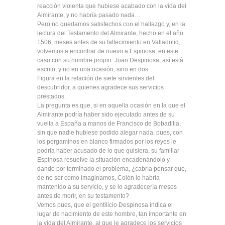
reacción violenta que hubiese acabado con la vida del
Almirante, y no habría pasado nada…
Pero no quedamos satisfechos con el hallazgo y, en la
lectura del Testamento del Almirante, hecho en el año
1506, meses antes de su fallecimiento en Valladolid,
volvemos a encontrar de nuevo a Espinosa, en este
caso con su nombre propio: Juan Despinosa, así está
escrito, y no en una ocasión, sino en dos.
Figura en la relación de siete sirvientes del
descubridor, a quienes agradece sus servicios
prestados.
La pregunta es que, si en aquella ocasión en la que el
Almirante podría haber sido ejecutado antes de su
vuelta a España a manos de Francisco de Bobadilla,
sin que nadie hubiese podido alegar nada, pues, con
los pergaminos en blanco firmados por los reyes le
podría haber acusado de lo que quisiera, su familiar
Espinosa resuelve la situación encadenándolo y
dando por terminado el problema, ¿cabría pensar que,
de no ser como imaginamos, Colón lo habría
mantenido a su servicio, y se lo agradecería meses
antes de morir, en su testamento?
Vemos pues, que el gentilicio Despinosa indica el
lugar de nacimiento de este hombre, tan importante en
la vida del Almirante, al que le agradece los servicios