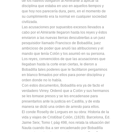
de los nativos obligaron al Almirante a aplicar la
disciplina que estaba en uso en aquellos tiempos y
que hoy nos parecería dura, pero, en el momento de
su cumplimiento era la normal en cualquier sociedad
civilizada.
Las acusaciones por supuestos excesos llevados a
cabo por el Almirante llegaron hasta los reyes y éstos
enviaron a las nuevas tierras descubiertas a un juez
pesquisidor llamado Francisco de Bobadilla; juez
ambicioso de poder que anuló las atribuciones y el
mando que tenía Colón y los asumió en su persona.
Los reyes, convencidos de que las acusaciones que
llegaban hasta la corte eran ciertas, le dieron a
Bobadilla tales poderes que le facilitaron pergaminos
en blanco firmados por ellos para poner disciplina y
orden donde no lo había.
Con estos documentos, Bobadilla era ya de facto el
verdadero Virrey. Ordenó que a Colón y sus hermanos
se les tomase presos y se les encadenase para
presentarlos ante la justicia en Castilla, y de esta
manera se dictó una orden de arresto para ellos.
El conde Roselly de Lorgues en su obra: Historia de la
vida y viajes de Cristóbal Colón, (1828). Barcelona, Ed.
Jaime Seix; Tomo I; pág 498, nos relata la situación del
Nauta cuando iba a ser encadenado por Bobadilla