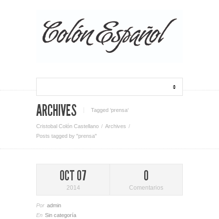
ARCHIVES
Tagged ‘prensa‘
Cristobal Colón Castellano
Archives
Posts tagged by "prensa"
OCT 07
0
2014
Comentarios
Por
admin
En
Sin categoría