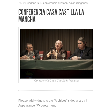
TAGS
Cadena SER
conferencia
cristobal colón
imágenes
CONFERENCIA CASA CASTILLA LA
MANCHA
Conferencia Casa Castilla la Mancha
Please add widgets to the "Archives" sidebar area in
Appearance / Widgets menu.