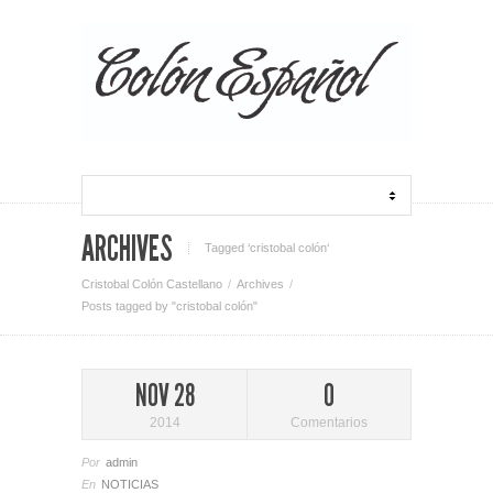
ARCHIVES
Tagged ‘cristobal colón‘
Cristobal Colón Castellano
Archives
Posts tagged by "cristobal colón"
NOV 28
0
2014
Comentarios
Por
admin
En
NOTICIAS